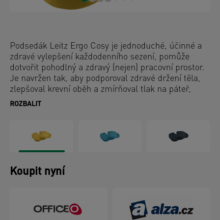
Podsedák Leitz Ergo Cosy je jednoduché, účinné a
zdravé vylepšení každodenního sezení, pomůže
dotvořit pohodlný a zdravý (nejen) pracovní prostor.
Je navržen tak, aby podporoval zdravé držení těla,
zlepšoval krevní oběh a zmírňoval tlak na páteř,
čímž pomáhá výrazně snížit nepohodlí, únavu a
ROZBALIT
ztuhlost, které mohou být důsledkem dlouhodobého
sezení nebo zdravotních potíží, jako je ischias.
Ideální pro použití doma, v kanceláři nebo i v autě,
abyste si maximálně užili pohodlí. Tento stylový
ortopedický podsedák s minimalistickým designem
a matnými barvami zlepší zdraví a pohodu tím, že
Koupit nyní
bez námahy vytvoří dokonale aktivní (pracovní)
prostředí pro kažkého. Zkombinujte s dalšími
produkty Leitz Ergo a získejte příjemný a flexibilní
pracovní prostor, který vás udrží v pohybu a v
pohodě po celý den.