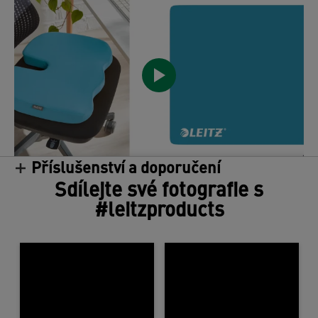
Příslušenství a doporučení
/
Sdílejte své fotografie s
#leitzproducts