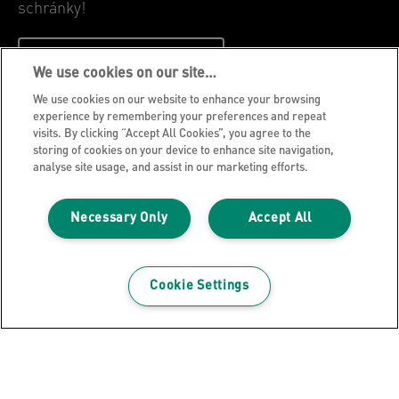
schránky!
ZAREGISTROVAT SE NYNI
We use cookies on our site…
We use cookies on our website to enhance your browsing
Oznámení o ochraně osobních údajů
experience by remembering your preferences and repeat
visits. By clicking “Accept All Cookies”, you agree to the
Soubory cookie
storing of cookies on your device to enhance site navigation,
Právní upozornění
analyse site usage, and assist in our marketing efforts.
Otisk
Necessary Only
Accept All
Správa mých dat
Blog společnosti Leitz
Kariéra
Cookie Settings
Leitz EasyPrint
Zákaznická podpora
Pokyny pro recyklaci obalů
Záruční podmínky