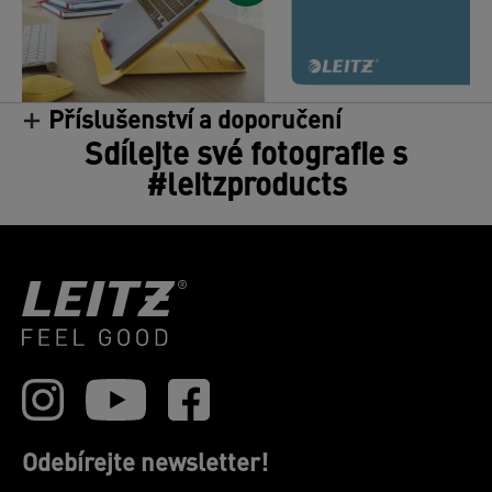
Příslušenství a doporučení
/
Sdílejte své fotografie s
#leitzproducts
Odebírejte newsletter!