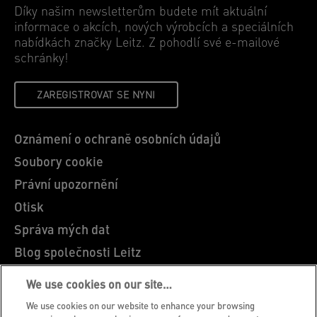
Díky našim newsletterům budete mít aktuální
informace o akcích, nových výrobcích a speciálních
nabídkách značky Leitz. Z pohodlí své e-mailové
schránky!
ZAREGISTROVAT SE NYNI
Oznámení o ochraně osobních údajů
Soubory cookie
Právní upozornění
Otisk
Správa mých dat
Blog společnosti Leitz
Kariéra
We use cookies on our site…
Leitz EasyPrint
We use cookies on our website to enhance your browsing