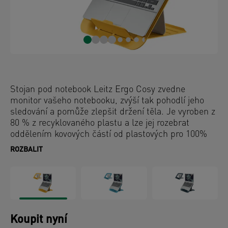
Stojan pod notebook Leitz Ergo Cosy zvedne
monitor vašeho notebooku, zvýší tak pohodlí jeho
sledování a pomůže zlepšit držení těla. Je vyroben z
80 % z recyklovaného plastu a lze jej rozebrat
oddělením kovových částí od plastových pro 100%
recyklaci - vysoká kvalita a dlouhá životnost pomáhá
ROZBALIT
chránit zdroje Země. Stojan zvedne notebook a
usnadní cirkulaci vzduchu pro chlazení notebooku,
přispívá se zvýšení výkonnosti akumulátoru a
dalších komponent. Díky minimalistickému designu
a matným barvám zlepší pohodu a dodá styl
uspořádání vašeho pracovního místa. Zkombinujte s
Koupit nyní
dalšími produkty Leitz Ergo Cosy a získejte příjemný