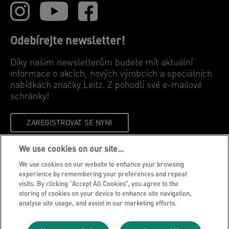
Odebírejte newsletter!
Díky našim newsletterům budete mít aktuální
informace o akcích, nových výrobcích a speciálních
nabídkách značky Leitz. Z pohodlí své e-mailové
schránky!
ZAREGISTROVAT SE NYNI
We use cookies on our site…
Oznámení o ochraně osobních údajů
We use cookies on our website to enhance your browsing
Soubory cookie
experience by remembering your preferences and repeat
visits. By clicking “Accept All Cookies”, you agree to the
Právní upozornění
storing of cookies on your device to enhance site navigation,
Otisk
analyse site usage, and assist in our marketing efforts.
Správa mých dat