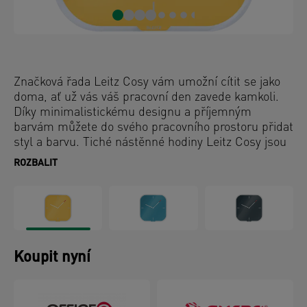
Značková řada Leitz Cosy vám umožní cítit se jako
doma, ať už vás váš pracovní den zavede kamkoli.
Díky minimalistickému designu a příjemným
barvám můžete do svého pracovního prostoru přidat
styl a barvu. Tiché nástěnné hodiny Leitz Cosy jsou
ideální pro kanceláře, studovny i ložnice, pro
ROZBALIT
všechna místa, kde nechcete být rušeni tikáním
hodin. Tyto moderní kvalitní hodiny jsou perfektním
doplňkem vašeho domova nebo kanceláře, nebudete
rušeni a zároveň můžete být vždy všude včas.
Obsahuje stíratelný popisovač pro zapsání vlastního
času nebo poznámek.
Koupit nyní