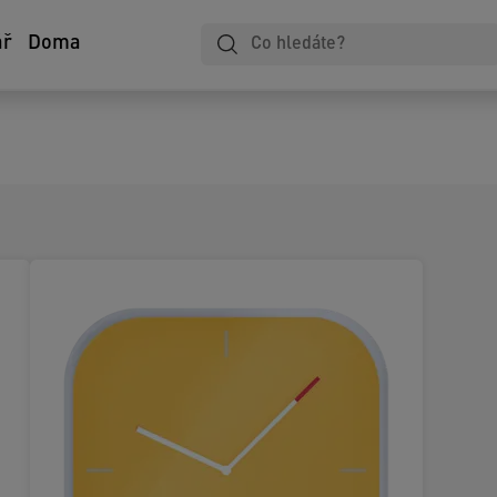
ář
Doma