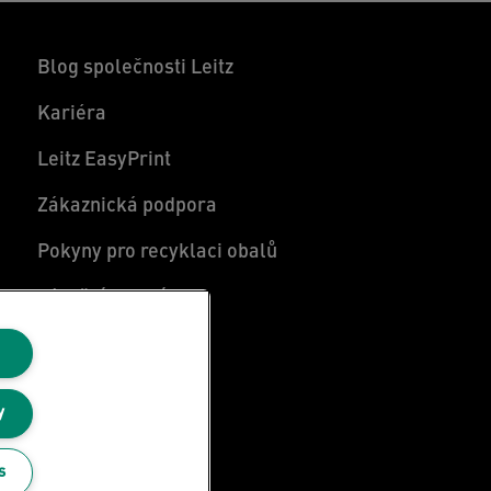
Blog společnosti Leitz
Kariéra
Leitz EasyPrint
Zákaznická podpora
Pokyny pro recyklaci obalů
Záruční podmínky
Prohlášení o shodě
Mapa stránek
y
s