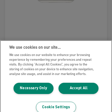
Rozlišovače pro zásuvkové boxy Leitz
We use cookies on our site…
We use cookies on our website to enhance your browsing
VÍCE O PRODUKTU
experience by remembering your preferences and repeat
visits. By clicking “Accept All Cookies”, you agree to the
storing of cookies on your device to enhance site navigation,
KDE NAKOUPIT
analyse site usage, and assist in our marketing efforts.
Necessary Only
Accept All
Zásuvkový box
Stolní zásuvkové boxy umožňují ukládat všechny
důležité dokumenty, bloky a drobnosti nezbytné pro
Cookie Settings