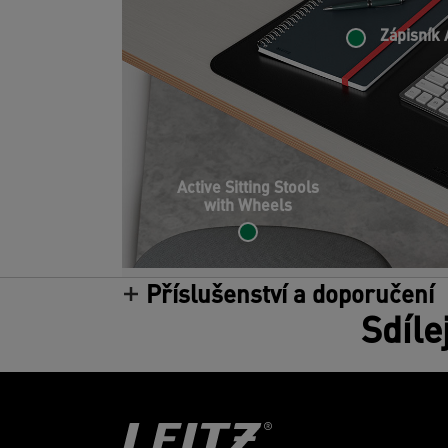
Zápisník 
Active Sitting Stools
with Wheels
Příslušenství a doporučení
Sdíle