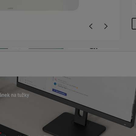
a
n
f
P
s
E
+6
ánek na tužky