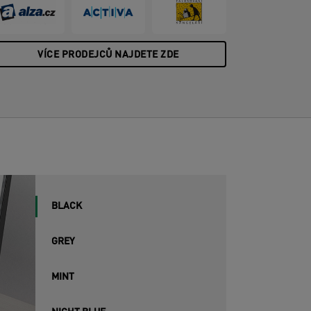
 je voděodolná. Matný průhledný povrch
avíc umožňuje umístit pod podložku např.
otografie, obrázky, kalendář apod.
VÍCE PRODEJCŮ NAJDETE ZDE
erfektně se hodí na jakýkoli standardní
tůl i na kompaktní pracovní stanici Leitz
rgo. CIŤTE SE DOBŘE s výrobky Leitz.
BLACK
GREY
MINT