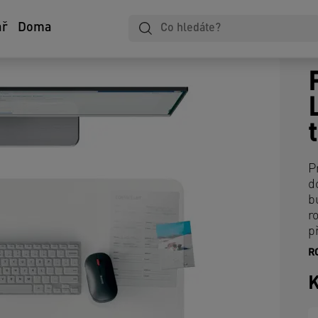
ář
Doma
P
d
b
r
p
R
V
m
K
P
p