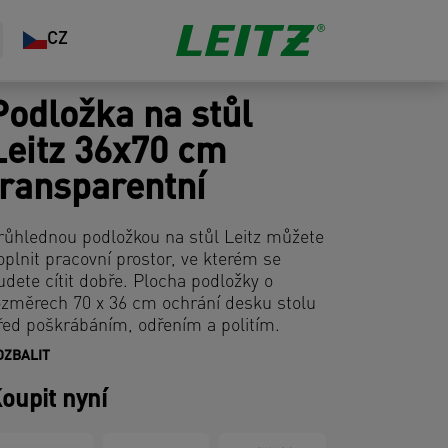
CZ
Podložka na stůl
Leitz 36x70 cm
transparentní
růhlednou podložkou na stůl Leitz můžete
oplnit pracovní prostor, ve kterém se
udete cítit dobře. Plocha podložky o
ozměrech 70 x 36 cm ochrání desku stolu
řed poškrábáním, odřením a politím.
OZBALIT
elká šířka poskytuje prostor pro klávesnici,
yš, poznámkový blok a příslušenství.
oupit nyní
odložka má zaoblené rohy, je vyrobena z
rotiskluzového materiálu, snadno se čistí