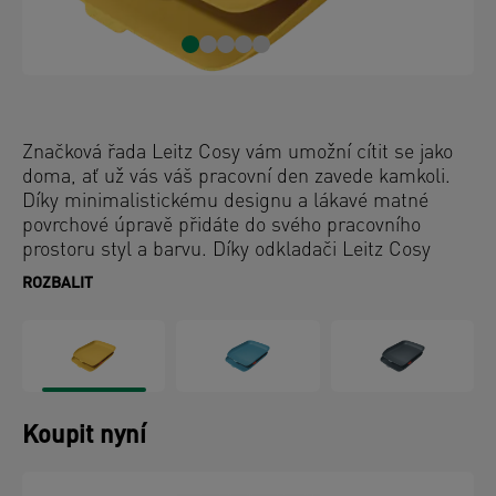
Značková řada Leitz Cosy vám umožní cítit se jako
doma, ať už vás váš pracovní den zavede kamkoli.
Díky minimalistickému designu a lákavé matné
povrchové úpravě přidáte do svého pracovního
prostoru styl a barvu. Díky odkladači Leitz Cosy
můžete mít dokumenty utříděné a na dosah ruky,
ROZBALIT
vhodný pro formáty až A4. Tyto odkladače na
dokumenty jsou perfektním doplňkem vašeho
domova nebo kanceláře, pořádek v dokumentech
vám pomůže pracovat mnohem efektivněji.
Koupit nyní