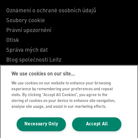
Oznámení o ochraně osobních údajů
Soubory cookie
Právní upozornění
Otisk
Správa mých dat
Blog společnosti Leitz
Kariéra
We use cookies on our site…
Leitz EasyPrint
We use cookies on our website to enhance your browsing
Zákaznická podpora
experience by remembering your preferences and repeat
visits. By clicking “Accept All Cookies”, you agree to the
Pokyny pro recyklaci obalů
storing of cookies on your device to enhance site navigation,
analyse site usage, and assist in our marketing efforts.
Záruční podmínky
Prohlášení o shodě
Necessary Only
Accept All
Mapa stránek