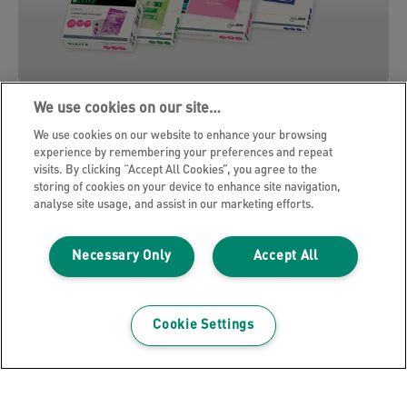
Výběr správné laminovací kapsy
We use cookies on our site…
We use cookies on our website to enhance your browsing
Náš produktový vyhledávač vám pomůže najít
experience by remembering your preferences and repeat
nejvhodnější laminovací kapsy pro vaše potřeby.
visits. By clicking “Accept All Cookies”, you agree to the
storing of cookies on your device to enhance site navigation,
analyse site usage, and assist in our marketing efforts.
NAJÍT LAMINOVACÍ KAPSY
Necessary Only
Accept All
Cookie Settings