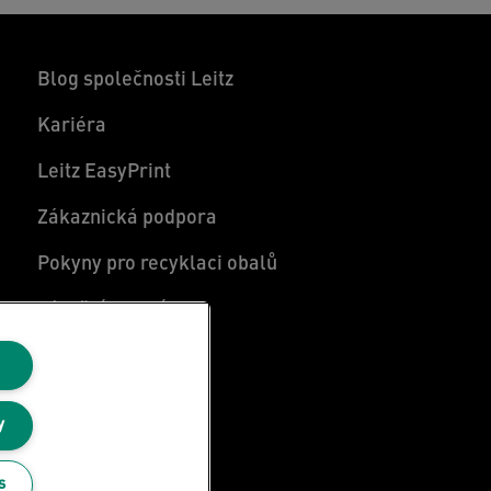
Blog společnosti Leitz
Kariéra
Leitz EasyPrint
Zákaznická podpora
Pokyny pro recyklaci obalů
Záruční podmínky
Prohlášení o shodě
Mapa stránek
y
s