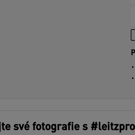
P
jte své fotografie s #leitzpr