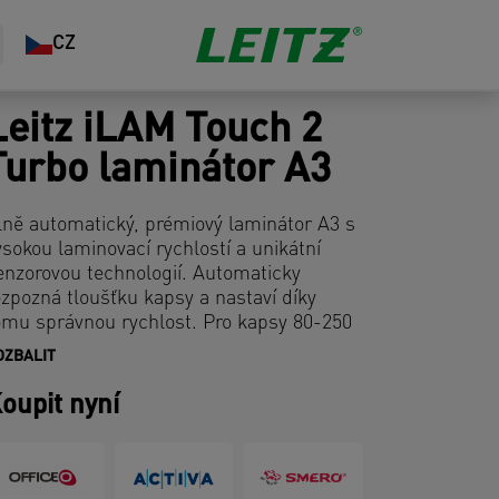
CZ
Leitz iLAM Touch 2
Turbo laminátor A3
lně automatický, prémiový laminátor A3 s
ysokou laminovací rychlostí a unikátní
enzorovou technologií. Automaticky
ozpozná tloušťku kapsy a nastaví díky
omu správnou rychlost. Pro kapsy 80-250
ikronů. Zahřátí do 1 min. S unikátním
OZBALIT
ednoduchým systémem vkládání kapes.
ro intenzivní profesionální užití.
oupit nyní