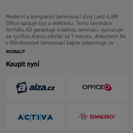
Moderní a kompaktní laminovací stroj Leitz iLAM
Office spojuje styl a efektivitu. Tento laminátor
formátu A3 garantuje snadnou laminaci, vyznačuje
se rychlou dobou zahřátí za 1 minutu, dokument A4
v 80mikronové laminovací kapse zalaminuje za
pouhých 36 sekund. Pomocí Intuitivního dotykového
ROZBALIT
panelu můžete zvolit jedno ze tří nastavení tloušťky
kapsy, případně využít tlačítko zpětného chodu pro
Koupit nyní
snadné vyjmutí zaseknuté laminovací kapsy.
Inovativní stavová SMART LED dioda využívá
světlelné a zvukové signály: červená dioda znamená
zahřívání, zelená se zvukovým upozorněním
oznamuje připravenost na laminování, blikající
červená dioda znamená automatické vypnutí po 15
minutách nečinnosti. Navíc chytré vstupní naváděcí
LED diody zajišťují dokonalé vyrovnání kapsy, aby se
zabránilo jejímu zaseknutí. Šedá a bílá barva.