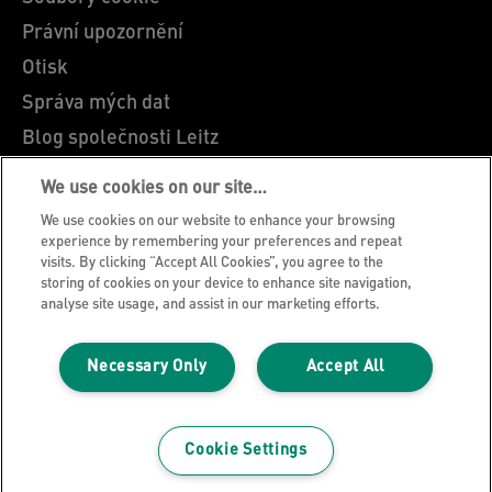
Právní upozornění
Otisk
Správa mých dat
Blog společnosti Leitz
Kariéra
We use cookies on our site…
Leitz EasyPrint
We use cookies on our website to enhance your browsing
Zákaznická podpora
experience by remembering your preferences and repeat
visits. By clicking “Accept All Cookies”, you agree to the
Pokyny pro recyklaci obalů
storing of cookies on your device to enhance site navigation,
analyse site usage, and assist in our marketing efforts.
Záruční podmínky
Prohlášení o shodě
Necessary Only
Accept All
Mapa stránek
©2026 ACCO Brands
Cookie Settings