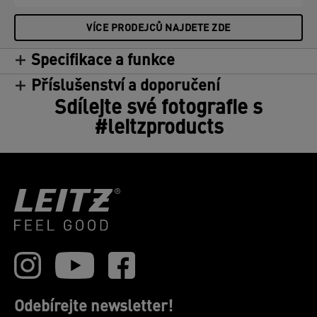
používání). Kompatibilní se všemi čističkami
vzduchu Leitz TruSens Z-1000.
VÍCE PRODEJCŮ NAJDETE ZDE
Specifikace a funkce
Příslušenství a doporučení
Sdílejte své fotografie s
#leitzproducts
Odebírejte newsletter!