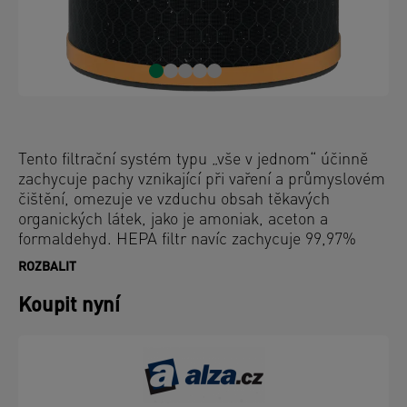
Tento filtrační systém typu „vše v jednom“ účinně
zachycuje pachy vznikající při vaření a průmyslovém
čištění, omezuje ve vzduchu obsah těkavých
organických látek, jako je amoniak, aceton a
formaldehyd. HEPA filtr navíc zachycuje 99,97%
běžných znečišťujících látek ve vzduchu. Tento
ROZBALIT
kombinovaný filtr má 3 úrovně filtrace na likvidaci
pachů a těkavých látek ve vzduchu; odolný
Koupit nyní
předřazený filtr, antivirový HEPA filtr a filtr s
aktivním uhlím. Filtrační buben je centrálním
místem čištění vzduchu. Pro spolehlivé fungování
čističky vzduchu doporučujeme vyměňovat filtrační
HEPA buben každých 12 měsíců (v závislosti na