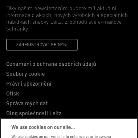
Díky našim newsletterům budete mít aktuální
informace o akcích, nových výrobcích a speciálních
nabídkách značky Leitz. Z pohodlí své e-mailové
schránky!
ZAREGISTROVAT SE NYNI
Oznámení o ochraně osobních údajů
Soubory cookie
Právní upozornění
Otisk
Správa mých dat
Blog společnosti Leitz
Kariéra
We use cookies on our site…
Leitz EasyPrint
We use cookies on our website to enhance your browsing