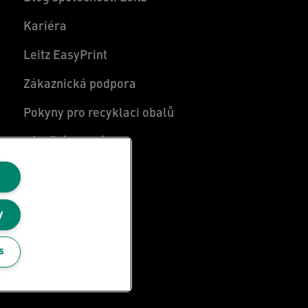
Kariéra
Leitz EasyPrint
Zákaznická podpora
Pokyny pro recyklaci obalů
Záruční podmínky
Prohlášení o shodě
Mapa stránek
y
s