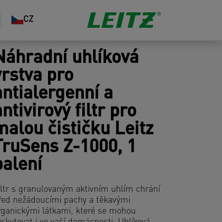
CZ
Náhradní uhlíková
vrstva pro
antialergenní a
antivirový filtr pro
malou čističku Leitz
TruSens Z-1000, 1
balení
iltr s granulovaným aktivním uhlím chrání
řed nežádoucími pachy a těkavými
rganickými látkami, které se mohou