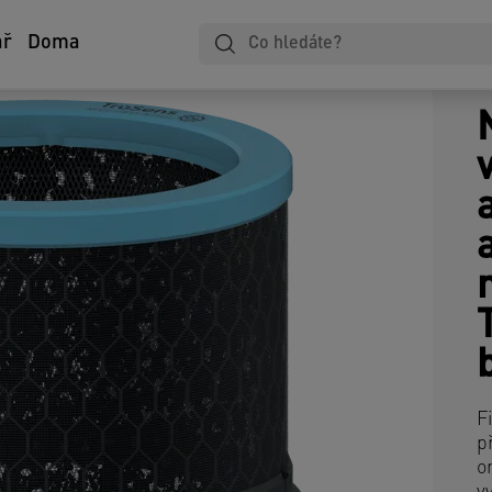
ář
Doma
F
p
o