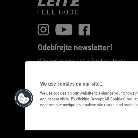
Odebírejte newsletter!
Díky našim newsletterům budete mít
aktuální informace o akcích, nových
výrobcích a speciálních nabídkách značky
Leitz. Z pohodlí své e-mailové schránky!
We use cookies on our site…
We use cookies on our website to enhance your browsi
ZAREGISTROVAT SE NYNI
and repeat visits. By clicking “Accept All Cookies”, you a
enhance site navigation, analyse site usage, and assist i
©2026 ACCO Brands