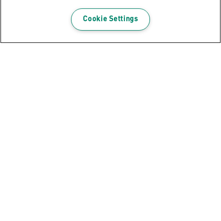
Cookie Settings
Odebírejte newsletter!
Díky našim newsletterům budete mít aktuální
informace o akcích, nových výrobcích a speciálních
nabídkách značky Leitz. Z pohodlí své e-mailové
schránky!
ZAREGISTROVAT SE NYNI
Oznámení o ochraně osobních údajů