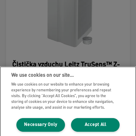
Čistička vzduchu Leitz TruSens™ Z-
7000 s kombinovaným uhlíkovým
We use cookies on our site…
filtrem E12 EPA s monitorem kvality
vzduchu SensorPod™
We use cookies on our website to enhance your browsing
experience by remembering your preferences and repeat
visits. By clicking “Accept All Cookies”, you agree to the
VÍCE O PRODUKTU
storing of cookies on your device to enhance site navigation,
analyse site usage, and assist in our marketing efforts.
KDE NAKOUPIT
Necessary Only
Accept All