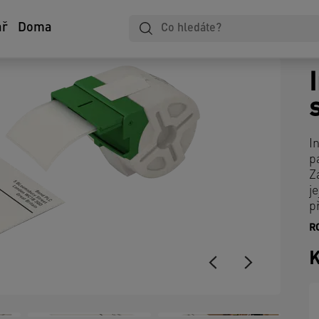
ář
Doma
I
p
Z
j
p
R
K