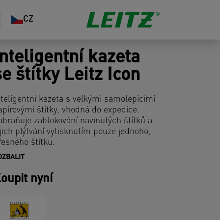
CZ
Inteligentní kazeta
se štítky Leitz Icon
nteligentní kazeta s velkými samolepicími
apírovými štítky, vhodná do expedice.
abraňuje zablokování navinutých štítků a
ejich plýtvání vytisknutím pouze jednoho,
řesného štítku.
OZBALIT
oupit nyní