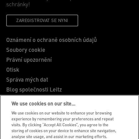
schránky!
ZAREGISTROVAT SE NYNI
Oznámení o ochraně osobních údajů
Soubory cookie
Právní upozornění
Otisk
Správa mých dat
Blog společnosti Leitz
Kariéra
We use cookies on our site…
Leitz EasyPrint
We use cookies on our website to enhance your browsing
Zákaznická podpora
experience by remembering your preferences and repeat
visits. By clicking “Accept All Cookies”, you agree to the
Pokyny pro recyklaci obalů
storing of cookies on your device to enhance site navigation,
analyse site usage, and assist in our marketing efforts.