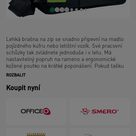
Lehká brašna na zip se snadno připevní na madlo
pojízdného kufru nebo letištní vozík. Své pracovní
schůzky tak zvládnete jednoduše i v letu. Má
nastavitelný popruh na rameno a ergonomické
kožené poutko na krátké poponášení. Pokud tašku
nenaplníte notebookem a dokumenty, neváží skoro
ROZBALIT
nic. Vnitřní kapsu bezpečně uzavřete pomocí
praktické přezky.
Koupit nyní