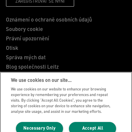
ZAREGISTROVAT SE NYNI
Oznámení o ochraně osobních údajů
Soubory cookie
Právní upozornění
Otisk
Správa mých dat
Blog společnosti Leitz
Kariéra
We use cookies on our site…
Leitz EasyPrint
We use cookies on our website to enhance your browsing
Zákaznická podpora
experience by remembering your preferences and repeat
visits. By clicking “Accept All Cookies”, you agree to the
Pokyny pro recyklaci obalů
storing of cookies on your device to enhance site navigation,
analyse site usage, and assist in our marketing efforts.
Záruční podmínky
Prohlášení o shodě
Necessary Only
Accept All