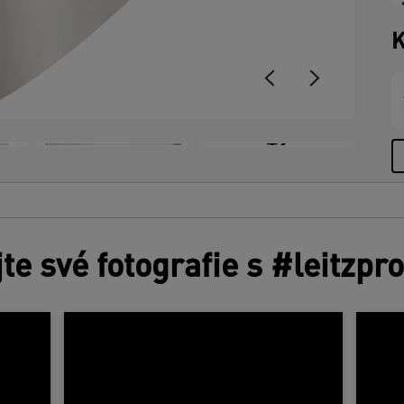
K
+2
jte své fotografie s #leitzpr