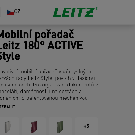
CZ
Mobilní pořadač
Leitz 180° ACTIVE
Style
novativní mobilní pořadač v důmyslných
arvách řady Leitz Style, povrch v designu
roušené oceli. Pro organizaci dokumentů v
anceláři, domácnosti i na cestách a
ednáních. S patentovanou mechanikou
eitz 180°.
OZBALIT
+2