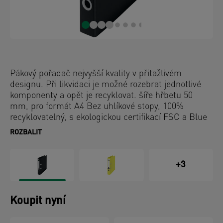
Pákový pořadač nejvyšší kvality v přitažlivém
designu. Při likvidaci je možné rozebrat jednotlivé
komponenty a opět je recyklovat. šíře hřbetu 50
mm, pro formát A4 Bez uhlíkové stopy, 100%
recyklovatelný, s ekologickou certifikací FSC a Blue
Angel. Tento odolný pákový pořadač výtečně zapadá
ROZBALIT
mezi ostatní ekologické výrobky značky Leitz.
Moderní a ekologické kancelářské výrobky vypadají
dobře nejen v klasické kanceláři, ale i doma. S
+3
novými ekologickými výrobky společnosti Leitz
můžete nejen vylepšit své pracovní prostředí, ale
také přispět ke zlepšení prostředí naší planety.
Koupit nyní