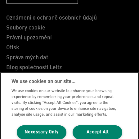
Oznámení o ochraně osobních údajů
Soubory cookie
Právní upozornění
Otisk
Správa mých dat
Blog společnosti Leitz
Kariéra
We use cookies on our site…
Leitz EasyPrint
We use cookies on our website to enhance your browsing
Zákaznická podpora
experience by remembering your preferences and repeat
visits. By clicking “Accept All Cookies”, you agree to the
Pokyny pro recyklaci obalů
storing of cookies on your device to enhance site navigation,
analyse site usage, and assist in our marketing efforts.
Záruční podmínky
Prohlášení o shodě
Necessary Only
Accept All
Mapa stránek