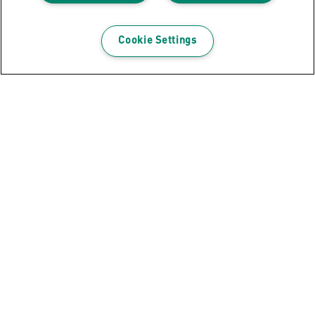
Cookie Settings
Kapsy s rozšiřitelnou kapacitou Leitz
A4
VÍCE O PRODUKTU
KDE NAKOUPIT