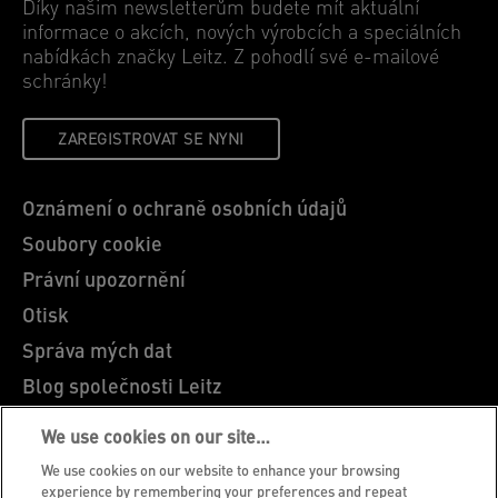
Díky našim newsletterům budete mít aktuální
informace o akcích, nových výrobcích a speciálních
nabídkách značky Leitz. Z pohodlí své e-mailové
schránky!
ZAREGISTROVAT SE NYNI
Oznámení o ochraně osobních údajů
Soubory cookie
Právní upozornění
Otisk
Správa mých dat
Blog společnosti Leitz
Kariéra
We use cookies on our site…
Leitz EasyPrint
We use cookies on our website to enhance your browsing
Zákaznická podpora
experience by remembering your preferences and repeat