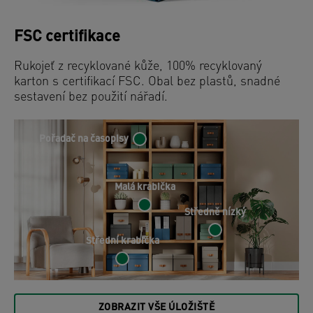
FSC certifikace
Rukojeť z recyklované kůže, 100% recyklovaný
karton s certifikací FSC. Obal bez plastů, snadné
sestavení bez použití nářadí.
Pořadač na časopisy
Malá krabička
Středně nízký
Střední krabička
ZOBRAZIT VŠE ÚLOŽIŠTĚ