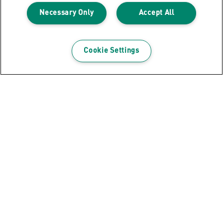
Necessary Only
Accept All
Cookie Settings
Odebírejte newsletter!
Díky našim newsletterům budete mít aktuální
informace o akcích, nových výrobcích a speciálních
nabídkách značky Leitz. Z pohodlí své e-mailové
schránky!
ZAREGISTROVAT SE NYNI