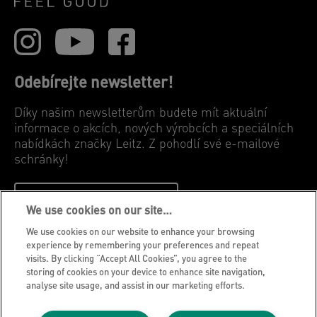
Odebírejte newsletter!
Díky našim newsletterům budete mít aktuální
informace o akcích, nových výrobcích a speciálních
nabídkách značky Leitz. Z pohodlí své e-mailové
schránky!
ZAREGISTROVAT SE NYNI
We use cookies on our site…
We use cookies on our website to enhance your browsing
Oznámení o ochraně osobních údajů
experience by remembering your preferences and repeat
visits. By clicking “Accept All Cookies”, you agree to the
Soubory cookie
storing of cookies on your device to enhance site navigation,
Právní upozornění
analyse site usage, and assist in our marketing efforts.
Otisk