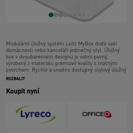
Modulární úložný systém Leitz MyBox dodá vaší
domácnosti nebo kanceláři jedinečný styl. Úložný
box v dvoubarevném designu je velmi pevný,
vyrobený z materiálu prémiové kvality s matným
povrchem. Rychle a snadno dostupný stylový úložný
prostor o objemu 5 litrů pro drobné domácí nebo
ROZBALIT
kancelářské příslušenství, dokumenty formátu A5,
časopisy nebo potraviny. Modulární systém pro
Koupit nyní
optimální řešení ukládání nebo archivace.