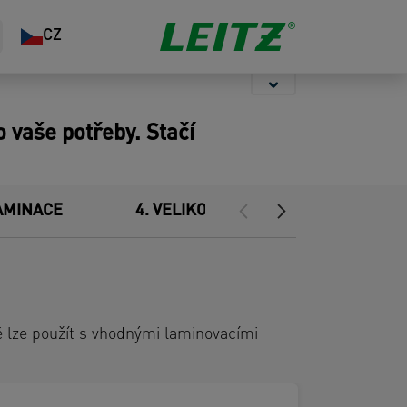
Ukládání
Sešívání &
Organizace
CZ
Děrování
kanceláře
 vaše potřeby. Stačí
AMINACE
4
VELIKOST DOKUMENTU
é lze použít s vhodnými laminovacími