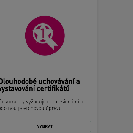
Dlouhodobé uchovávání a
vystavování certifikátů
Jídelní
Dokumenty vyžadující profesionální a
Často man
odolnou povrchovou úpravu
vyžadují s
ochrany
VYBRAT