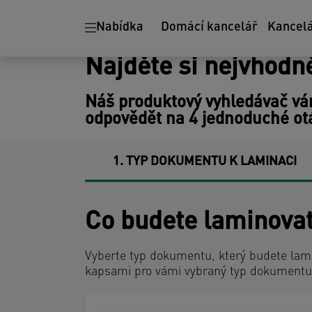
Ergonomie
Skartovačky
Nabídka
Domácí kancelář
Kancel
papíru
Najděte si nejvhodn
Náš produktový vyhledávač vám
odpovědět na 4 jednoduché ot
1
TYP DOKUMENTU K LAMINACI
Co budete laminovat
Vyberte typ dokumentu, který budete lami
kapsami pro vámi vybraný typ dokumentu