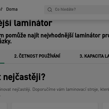
Laminování
Zápisníky
Zakládání
ář
Doma
ější laminátor
 pomůže najít nejvhodnější laminátor pro
ázky.
2
ČETNOST POUŽÍVÁNÍ
3
KAPACITA L
 nejčastěji?
novat nejčastěji. Doporučíme vám laminovací stroje, kter
.