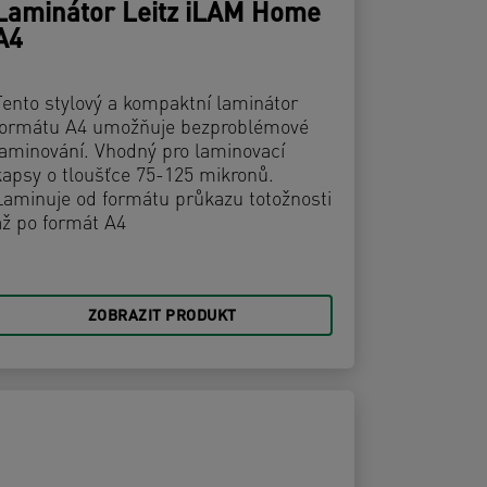
Laminátor Leitz iLAM Home
A4
Tento stylový a kompaktní laminátor
formátu A4 umožňuje bezproblémové
laminování. Vhodný pro laminovací
kapsy o tloušťce 75-125 mikronů.
Laminuje od formátu průkazu totožnosti
až po formát A4
ZOBRAZIT PRODUKT