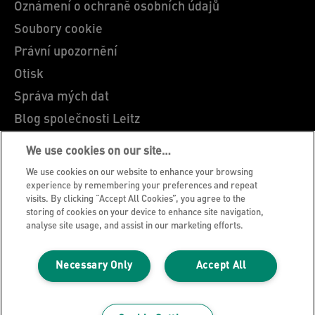
Oznámení o ochraně osobních údajů
Soubory cookie
Právní upozornění
Otisk
Správa mých dat
Blog společnosti Leitz
Kariéra
We use cookies on our site…
Leitz EasyPrint
We use cookies on our website to enhance your browsing
Zákaznická podpora
experience by remembering your preferences and repeat
visits. By clicking “Accept All Cookies”, you agree to the
Pokyny pro recyklaci obalů
storing of cookies on your device to enhance site navigation,
analyse site usage, and assist in our marketing efforts.
Záruční podmínky
Prohlášení o shodě
Necessary Only
Accept All
Mapa stránek
©2026 ACCO Brands