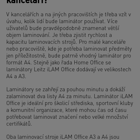
kanceláři?
V kancelářích a na jiných pracovištích je třeba vzít v
úvahu, kolik lidí bude laminátor používat. Více
uživatelů bude pravděpodobně znamenat větší
objem laminování. Je třeba zjistit rychlost a
kapacitu laminovacích strojů. Pro malé kanceláře
nebo pracoviště, kde je potřeba laminovat předměty
jen příležitostně, bude patrně vhodný laminátor pro
formát A4. Stejně jako řada Home Office se
laminátory Leitz iLAM Office dodávají ve velikostech
A4 a A3.
Laminátory se zahřejí za pouhou minutu a dokáží
zalaminovat dva listy A4 za minutu. Laminátor iLAM
Office je ideální pro školicí střediska, sportovní kluby
a komunitní organizace, které mohou čas od času
potřebovat laminovat značení nebo velké množství
certifikátů.
Oba laminovací stroje iLAM Office A3 a A4 jsou