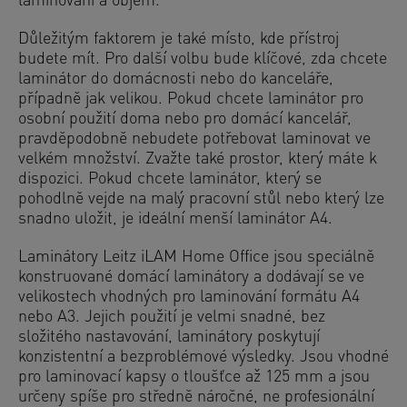
laminování a objem.
Důležitým faktorem je také místo, kde přístroj
budete mít. Pro další volbu bude klíčové, zda chcete
laminátor do domácnosti nebo do kanceláře,
případně jak velikou. Pokud chcete laminátor pro
osobní použití doma nebo pro domácí kancelář,
pravděpodobně nebudete potřebovat laminovat ve
velkém množství. Zvažte také prostor, který máte k
dispozici. Pokud chcete laminátor, který se
pohodlně vejde na malý pracovní stůl nebo který lze
snadno uložit, je ideální menší laminátor A4.
Laminátory Leitz iLAM Home Office jsou speciálně
konstruované domácí laminátory a dodávají se ve
velikostech vhodných pro laminování formátu A4
nebo A3. Jejich použití je velmi snadné, bez
složitého nastavování, laminátory poskytují
konzistentní a bezproblémové výsledky. Jsou vhodné
pro laminovací kapsy o tloušťce až 125 mm a jsou
určeny spíše pro středně náročné, ne profesionální