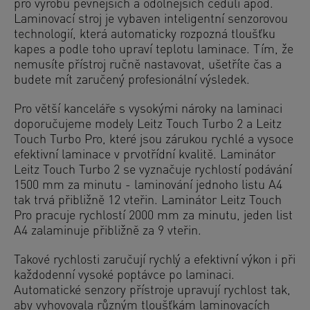
pro výrobu pevnějších a odolnějších cedulí apod.
Laminovací stroj je vybaven inteligentní senzorovou
technologií, která automaticky rozpozná tloušťku
kapes a podle toho upraví teplotu laminace. Tím, že
nemusíte přístroj ručně nastavovat, ušetříte čas a
budete mít zaručený profesionální výsledek.
Pro větší kanceláře s vysokými nároky na laminaci
doporučujeme modely Leitz Touch Turbo 2 a Leitz
Touch Turbo Pro, které jsou zárukou rychlé a vysoce
efektivní laminace v prvotřídní kvalitě. Laminátor
Leitz Touch Turbo 2 se vyznačuje rychlostí podávání
1500 mm za minutu - laminování jednoho listu A4
tak trvá přibližně 12 vteřin. Laminátor Leitz Touch
Pro pracuje rychlostí 2000 mm za minutu, jeden list
A4 zalaminuje přibližně za 9 vteřin.
Takové rychlosti zaručují rychlý a efektivní výkon i při
každodenní vysoké poptávce po laminaci.
Automatické senzory přístroje upravují rychlost tak,
aby vyhovovala různým tloušťkám laminovacích