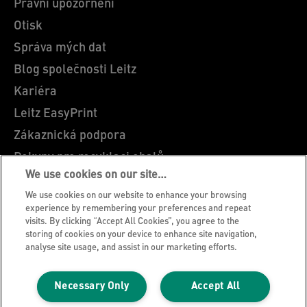
Právní upozornění
Otisk
Správa mých dat
Blog společnosti Leitz
Kariéra
Leitz EasyPrint
Zákaznická podpora
Pokyny pro recyklaci obalů
We use cookies on our site…
Záruční podmínky
We use cookies on our website to enhance your browsing
Prohlášení o shodě
experience by remembering your preferences and repeat
visits. By clicking “Accept All Cookies”, you agree to the
Mapa stránek
storing of cookies on your device to enhance site navigation,
analyse site usage, and assist in our marketing efforts.
©2026 ACCO Brands
Necessary Only
Accept All