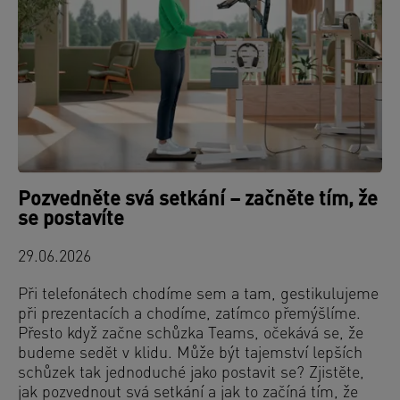
Pozvedněte svá setkání – začněte tím, že
se postavíte
29.06.2026
Při telefonátech chodíme sem a tam, gestikulujeme
při prezentacích a chodíme, zatímco přemýšlíme.
Přesto když začne schůzka Teams, očekává se, že
budeme sedět v klidu. Může být tajemství lepších
schůzek tak jednoduché jako postavit se? Zjistěte,
jak pozvednout svá setkání a jak to začíná tím, že