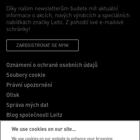
Díky našim newsletterům budete mít aktuální
informace o akcích, nových výrobcích a speciálních
nabídkách značky Leitz. Z pohodlí své e-mailové
schránky!
ZAREGISTROVAT SE NYNI
Oznámení o ochraně osobních údajů
Soubory cookie
Právní upozornění
Otisk
Správa mých dat
Blog společnosti Leitz
Kariéra
We use cookies on our site…
Leitz EasyPrint
We use cookies on our website to enhance your browsing