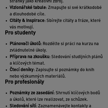
stránky jako kreativní zdroj.
Vizionářské tabule
: Zmapujte si své krátkodobé
a dlouhodobé cíle.
Citáty & Inspirace
: Sbírejte citáty a fráze, které
vás motivují.
Pro studenty
Plánovači úkolů
: Rozdělte si práci na kurzu na
zvládnutelné úkoly.
Příprava na zkoušku
: Sledování studijních plánů
a klíčových témat.
Čtecí deníky
: Zapisujte si poznámky do knih
nebo výzkumných materiálů.
Pro profesionály
Poznámky ze zasedání
: Shrnutí klíčových bodů
a úkolů, které lze realizovat, ze schůzek.
Sledování sítí
: Zaznamenávejte kontakty a