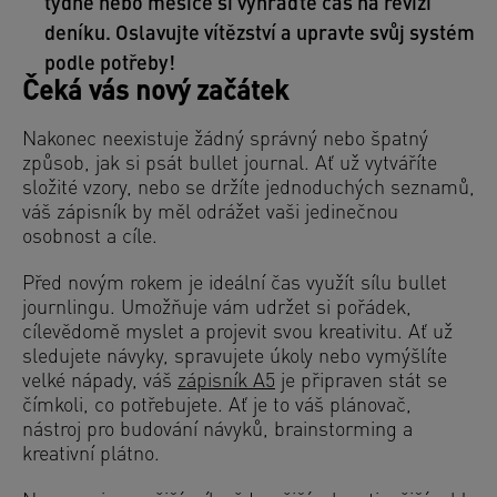
týdne nebo měsíce si vyhraďte čas na revizi
deníku. Oslavujte vítězství a upravte svůj systém
podle potřeby!
Čeká vás nový začátek
Nakonec neexistuje žádný správný nebo špatný
způsob, jak si psát bullet journal. Ať už vytváříte
složité vzory, nebo se držíte jednoduchých seznamů,
váš zápisník by měl odrážet vaši jedinečnou
osobnost a cíle.
Před novým rokem je ideální čas využít sílu bullet
journlingu. Umožňuje vám udržet si pořádek,
cílevědomě myslet a projevit svou kreativitu. Ať už
sledujete návyky, spravujete úkoly nebo vymýšlíte
velké nápady, váš
zápisník A5
je připraven stát se
čímkoli, co potřebujete. Ať je to váš plánovač,
nástroj pro budování návyků, brainstorming a
kreativní plátno.