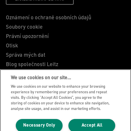
Oznámení o ochraně osobních údajů
Soubory cookie
Právní upozornění
Otisk
Správa mých dat
Blog společnosti Leitz
Kariéra
We use cookies on our site…
Leitz EasyPrint
We use cookies on our website to enhance your browsing
Zákaznická podpora
experience by remembering your preferences and repeat
visits. By clicking “Accept All Cookies”, you agree to the
Pokyny pro recyklaci obalů
storing of cookies on your device to enhance site navigation,
analyse site usage, and assist in our marketing efforts.
Záruční podmínky
Prohlášení o shodě
Necessary Only
Accept All
Mapa stránek