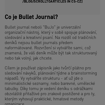
/BLOG/SCROLLTOARTICLES IN CS-CZ]
Co je Bullet Journal?
Bullet journal neboli "BuJo" je univerzální
organizační nástroj, který v sobě spojuje plánování,
sledování a kreativní psaní. Na rozdíl od tradičních
deníků nejsou bullet journals předem
naformátované. Rozvržení si vytváříte sami, což
znamená, že váš deník může být tak strukturovaný
nebo tak volný, jak chcete.
Cílem je používat zápisník jako tvůrčí plátno pro
sledování návyků, plánování týdne a brainstorming
nápadů. Vy vytváříte strukturu - ať už jde o
minimalistické seznamy, nebo barevné, umělecké
tabulky. Díky tomu je vedení deníku s odrážkami
obzvláště přitažlivé pro zrakově postižené a pro ty,
kterým vyhovují praktické, hmatové metody
organizace.