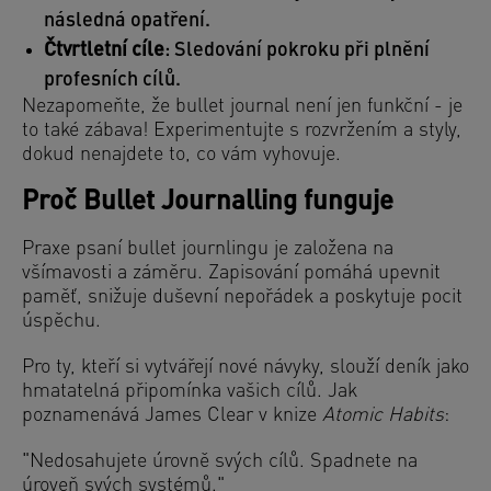
následná opatření.
Čtvrtletní cíle
: Sledování pokroku při plnění
profesních cílů.
Nezapomeňte, že bullet journal není jen funkční - je
to také zábava! Experimentujte s rozvržením a styly,
dokud nenajdete to, co vám vyhovuje.
Proč Bullet Journalling funguje
Praxe psaní bullet journlingu je založena na
všímavosti a záměru. Zapisování pomáhá upevnit
paměť, snižuje duševní nepořádek a poskytuje pocit
úspěchu.
Pro ty, kteří si vytvářejí nové návyky, slouží deník jako
hmatatelná připomínka vašich cílů. Jak
poznamenává James Clear v knize
Atomic Habits
:
"Nedosahujete úrovně svých cílů. Spadnete na
úroveň svých systémů."