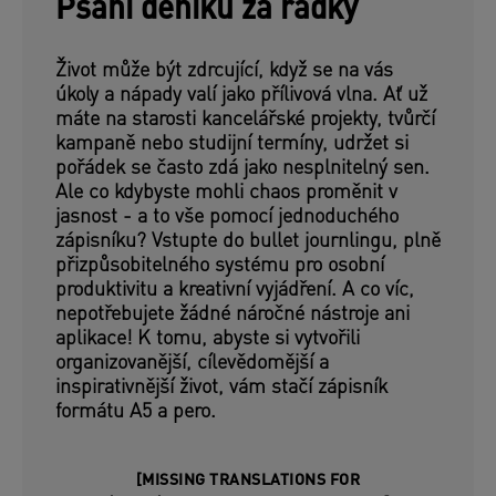
Psaní deníku za řádky
Život může být zdrcující, když se na vás
úkoly a nápady valí jako přílivová vlna. Ať už
máte na starosti kancelářské projekty, tvůrčí
kampaně nebo studijní termíny, udržet si
pořádek se často zdá jako nesplnitelný sen.
Ale co kdybyste mohli chaos proměnit v
jasnost - a to vše pomocí jednoduchého
zápisníku? Vstupte do bullet journlingu, plně
přizpůsobitelného systému pro osobní
produktivitu a kreativní vyjádření. A co víc,
nepotřebujete žádné náročné nástroje ani
aplikace! K tomu, abyste si vytvořili
organizovanější, cílevědomější a
inspirativnější život, vám stačí zápisník
formátu A5 a pero.
[MISSING TRANSLATIONS FOR