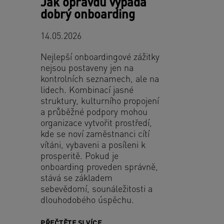
Jak opravdu vypadá
dobrý onboarding
14.05.2026
Nejlepší onboardingové zážitky
nejsou postaveny jen na
kontrolních seznamech, ale na
lidech. Kombinací jasné
struktury, kulturního propojení
a průběžné podpory mohou
organizace vytvořit prostředí,
kde se noví zaměstnanci cítí
vítáni, vybaveni a posíleni k
prosperitě. Pokud je
onboarding proveden správně,
stává se základem
sebevědomí, sounáležitosti a
dlouhodobého úspěchu.
PŘEČTĚTE SI VÍCE