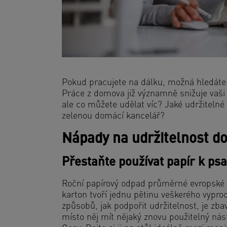
Pokud pracujete na dálku, možná hledáte z
Práce z domova již významně snižuje vaši 
ale co můžete udělat víc? Jaké udržiteln
zelenou domácí kancelář?
Nápady na udržitelnost d
Přestaňte používat papír k p
Roční papírový odpad průměrné evropské 
karton tvoří jednu pětinu veškerého vyp
způsobů, jak podpořit udržitelnost, je zb
místo něj mít nějaký znovu použitelný nástr