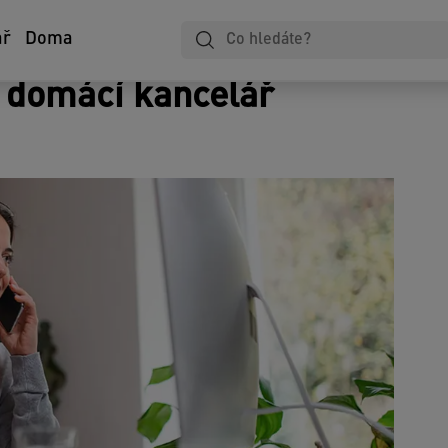
Laminování
Zápisníky
Zakládání
ář
Doma
u domácí kancelář