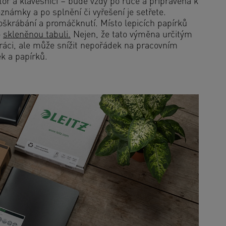
itor a klávesnici – bude vždy po ruce a připravena k
známky a po splnění či vyřešení je setřete.
oškrábání a promáčknutí. Místo lepicích papírků
o
skleněnou tabuli.
Nejen, že tato výměna určitým
práci, ale může snížit nepořádek na pracovním
ek a papírků.