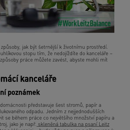
působy, jak být šetrnější k životnímu prostředí.
uhlíkovou stopu tím, že nedojíždíte do kanceláře –
é způsoby práce můžete zavést, abyste mohli mít
omácí kanceláře
saní poznámek
domácnosti představuje šest stromů, papír a
rodukovaného odpadu. Jedním z nejjednodušších
avit se během práce co největšího množství papíru a
oj, jako je např.
skleněná tabulka na psaní Leitz