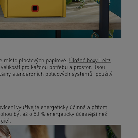
te místo plastových papírové.
Úložné boxy Leitz
velikostí pro každou potřebu a prostor. Jsou
tšiny standardních policových systémů, použitý
 svícení využívejte energeticky účinná a přitom
mohou být až o 80 % energeticky účinnější než
rgie).