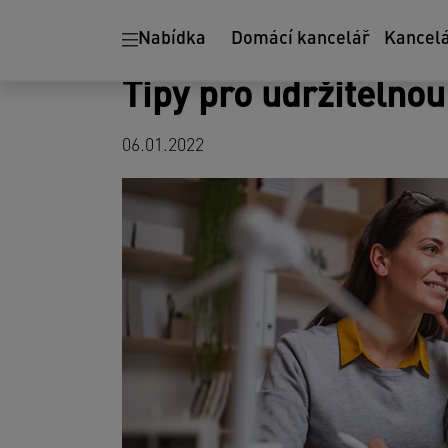
Ergonomie
Skartovačky
Nabídka
Domácí kancelář
Kancel
papíru
Tipy pro udržitelno
06.01.2022