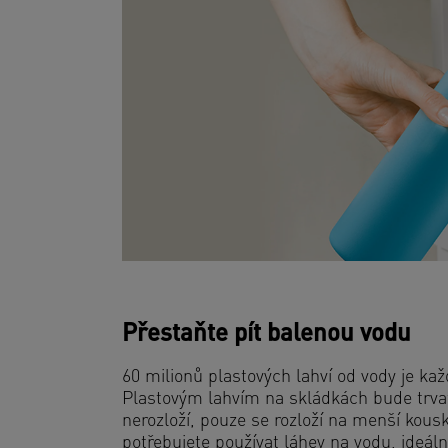
Přestaňte pít balenou vodu
60 milionů plastových lahví od vody je ka
Plastovým lahvím na skládkách bude trvat 
nerozloží, pouze se rozloží na menší kous
potřebujete používat láhev na vodu, ideá