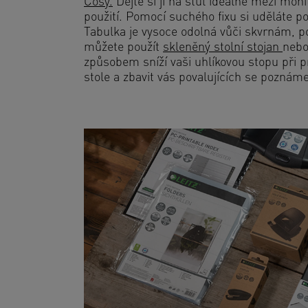
Cosy.
Dejte si ji na stůl ideálně mezi mon
použití. Pomocí suchého fixu si uděláte po
Tabulka je vysoce odolná vůči skvrnám, p
můžete použít
skleněný stolní stojan
neb
způsobem sníží vaši uhlíkovou stopu při 
stole a zbavit vás povalujících se poznám