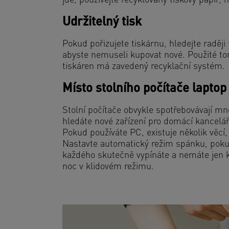
jde, používejte recyklovaný tiskový papír, 
Udržitelný tisk
Pokud pořizujete tiskárnu, hledejte raději
abyste nemuseli kupovat nové. Použité ton
tiskáren má zavedený recyklační systém.
Místo stolního počítače laptop
Stolní počítače obvykle spotřebovávají m
hledáte nové zařízení pro domácí kancelář
Pokud používáte PC, existuje několik věcí,
Nastavte automatický režim spánku, pokud 
každého skutečně vypínáte a nemáte jen kl
noc v klidovém režimu.