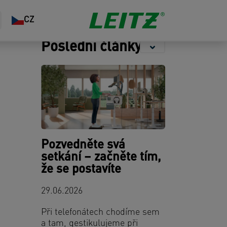
Ukládání
Sešívání &
Organizace
CZ
Děrování
kanceláře
Poslední články
Pozvedněte svá
setkání – začněte tím,
že se postavíte
29.06.2026
Při telefonátech chodíme sem
a tam, gestikulujeme při