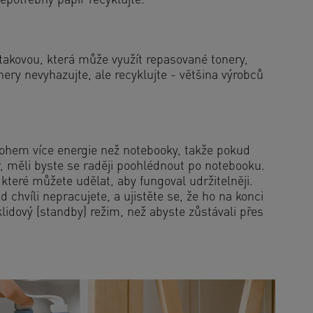
nepotřebný papír recyklujte.
 takovou, která může využít repasované tonery,
ery nevyhazujte, ale recyklujte - většina výrobců
nohem více energie než notebooky, takže pokud
, měli byste se raději poohlédnout po notebooku.
 které můžete udělat, aby fungoval udržitelněji.
chvíli nepracujete, a ujistěte se, že ho na konci
idový (standby) režim, než abyste zůstávali přes